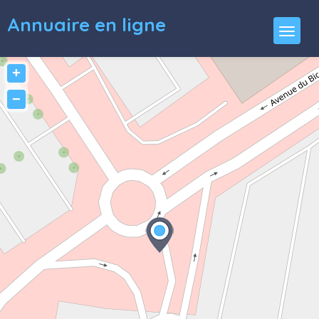
Annuaire en ligne
+
−