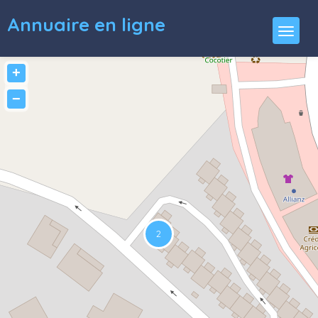
Annuaire en ligne
+
−