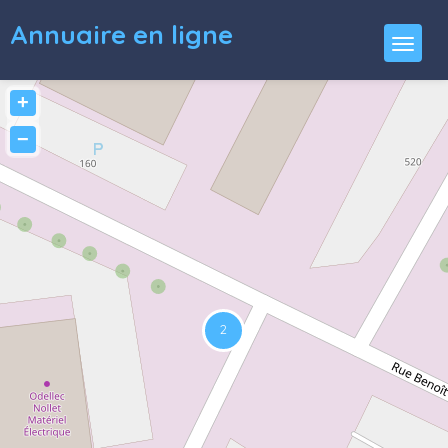
Annuaire en ligne
+
−