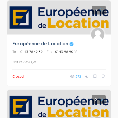
0
Européenne de Location
Tél. : 01 43 76 42 39 – Fax : 01 43 96 90 18 ...
Not review yet
€
Closed
272
0