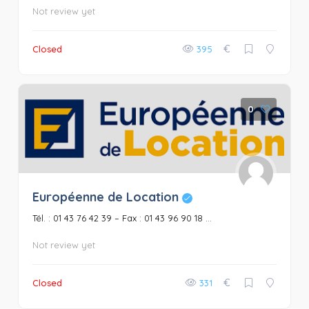
Not review yet
€
Closed
395
0
Européenne de Location
Tél. : 01 43 76 42 39 – Fax : 01 43 96 90 18 ...
Not review yet
€
Closed
331