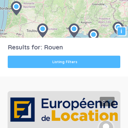
i
Results for:
Rouen
Listing Filters
0