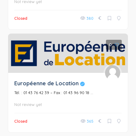
Not review yet
€
Closed
380
0
Européenne de Location
Tél. : 01 43 76 42 39 – Fax : 01 43 96 90 18 ...
Not review yet
€
Closed
365