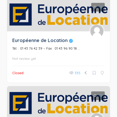
0
Européenne de Location
Tél. : 01 43 76 42 39 – Fax : 01 43 96 90 18 ...
Not review yet
€
Closed
335
0