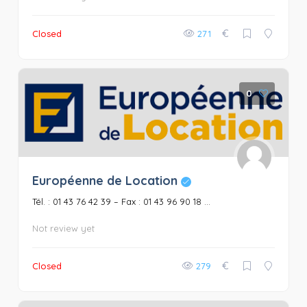
€
Closed
271
0
Européenne de Location
Tél. : 01 43 76 42 39 – Fax : 01 43 96 90 18 ...
Not review yet
€
Closed
279