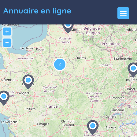
Annuaire en ligne
+
−