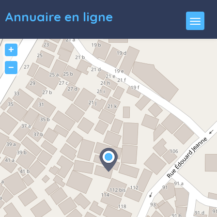
Annuaire en ligne
+
−