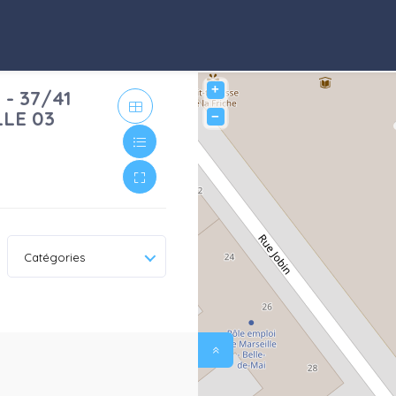
+
- 37/41
LLE 03
−
Catégories