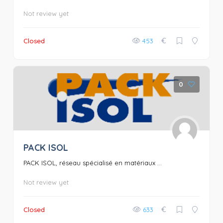
Not review yet
€
Closed
453
0
PACK ISOL
PACK ISOL, réseau spécialisé en matériaux ...
Not review yet
€
Closed
633