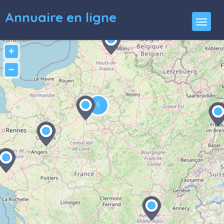
Annuaire en ligne
+
−