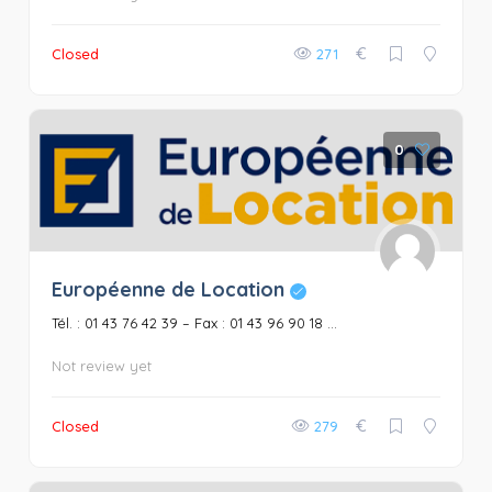
€
Closed
271
0
Européenne de Location
Tél. : 01 43 76 42 39 – Fax : 01 43 96 90 18 ...
Not review yet
€
Closed
279