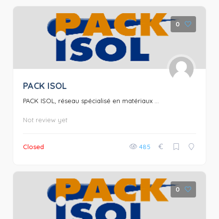
0
PACK ISOL
PACK ISOL, réseau spécialisé en matériaux ...
Not review yet
€
Closed
485
0