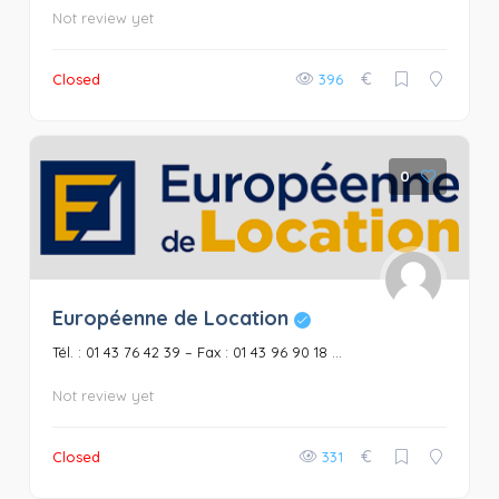
Not review yet
€
Closed
396
0
Européenne de Location
Tél. : 01 43 76 42 39 – Fax : 01 43 96 90 18 ...
Not review yet
€
Closed
331