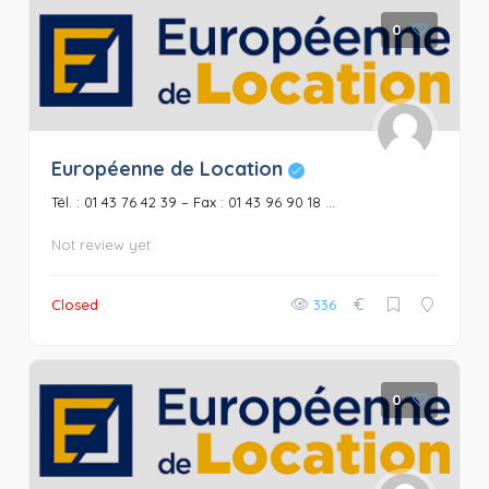
0
Européenne de Location
Tél. : 01 43 76 42 39 – Fax : 01 43 96 90 18 ...
Not review yet
€
Closed
336
0