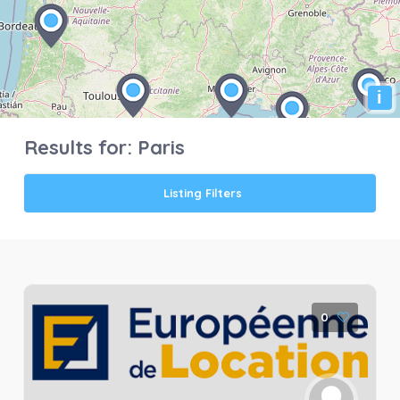
i
Results for:
Paris
Listing Filters
0