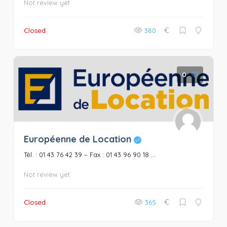
Not review yet
€
Closed
380
0
Européenne de Location
Tél. : 01 43 76 42 39 – Fax : 01 43 96 90 18 ...
Not review yet
€
Closed
365