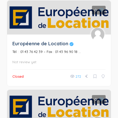
0
Européenne de Location
Tél. : 01 43 76 42 39 – Fax : 01 43 96 90 18 ...
Not review yet
€
Closed
272
0