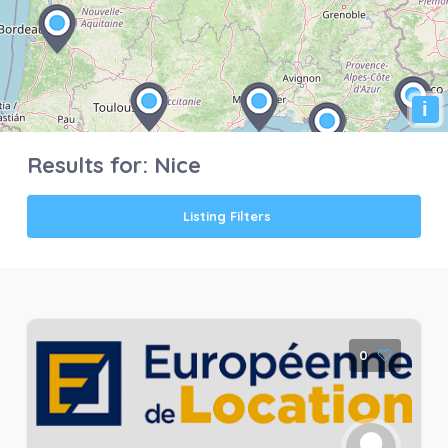
i
Results for:
Nice
Listing Filters
0