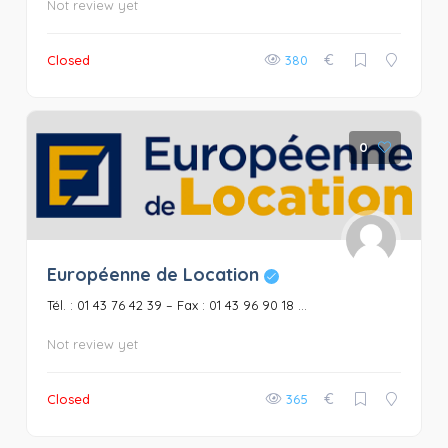
Not review yet
€
Closed
380
0
Européenne de Location
Tél. : 01 43 76 42 39 – Fax : 01 43 96 90 18 ...
Not review yet
€
Closed
365