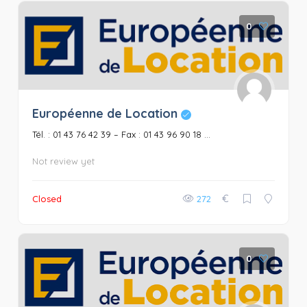
0
Européenne de Location
Tél. : 01 43 76 42 39 – Fax : 01 43 96 90 18 ...
Not review yet
€
Closed
272
0