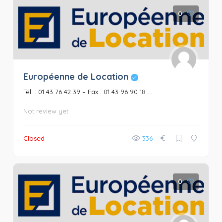
0
Européenne de Location
Tél. : 01 43 76 42 39 – Fax : 01 43 96 90 18 ...
Not review yet
€
Closed
336
0