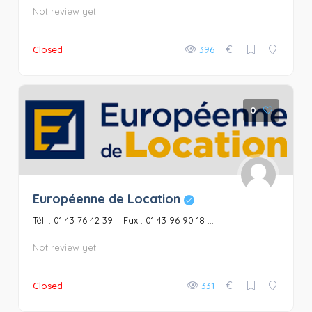
Not review yet
€
Closed
396
0
Européenne de Location
Tél. : 01 43 76 42 39 – Fax : 01 43 96 90 18 ...
Not review yet
€
Closed
331