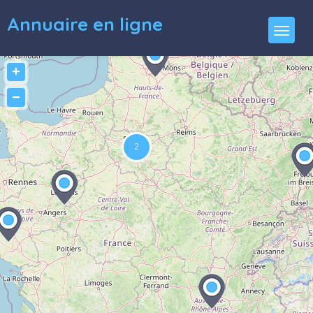
Annuaire en ligne
+
−