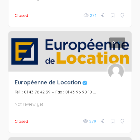
€
Closed
271
0
Européenne de Location
Tél. : 01 43 76 42 39 – Fax : 01 43 96 90 18 ...
Not review yet
€
Closed
279