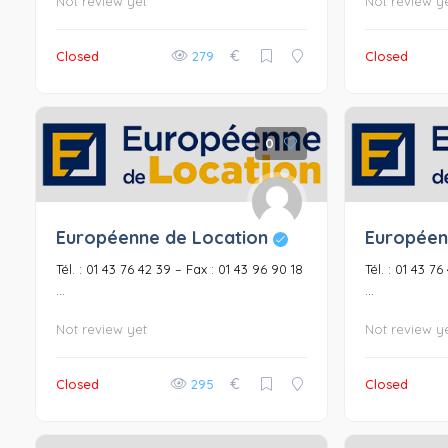
Not review yet
Not review y
€
Closed
279
Closed
0
Européenne de Location
Européen
Tél. : 01 43 76 42 39 – Fax : 01 43 96 90 18
Tél. : 01 43 7
...
...
Not review yet
Not review y
€
Closed
295
Closed