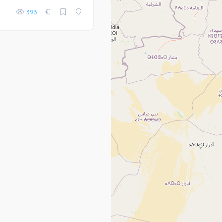
€
393