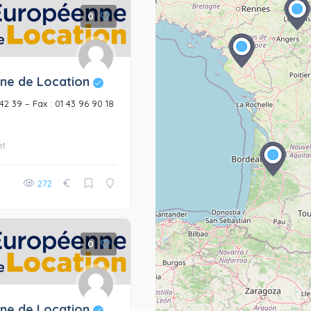
0
ne de Location
6 42 39 – Fax : 01 43 96 90 18
et
€
272
0
ne de Location