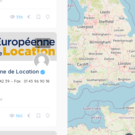
et
€
336
0
ne de Location
6 42 39 – Fax : 01 43 96 90 18
et
€
380