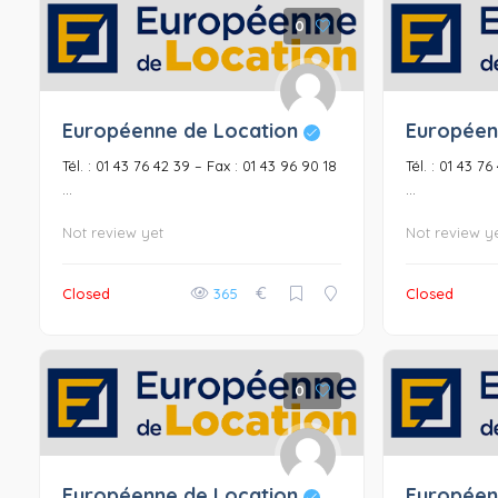
0
Européenne de Location
Européen
Tél. : 01 43 76 42 39 – Fax : 01 43 96 90 18
Tél. : 01 43 7
...
...
Not review yet
Not review y
€
Closed
365
Closed
0
Européenne de Location
Européen