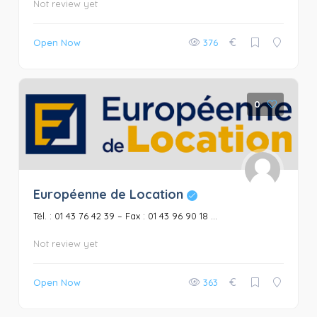
Not review yet
€
Open Now
376
0
Européenne de Location
Tél. : 01 43 76 42 39 – Fax : 01 43 96 90 18 ...
Not review yet
€
Open Now
363