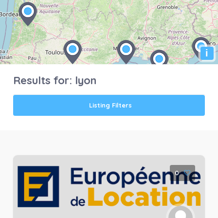
i
Results for:
lyon
Listing Filters
0