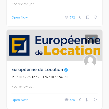
Not review yet
€
Open Now
392
0
Européenne de Location
Tél. : 01 43 76 42 39 – Fax : 01 43 96 90 18 ...
Not review yet
€
Open Now
328