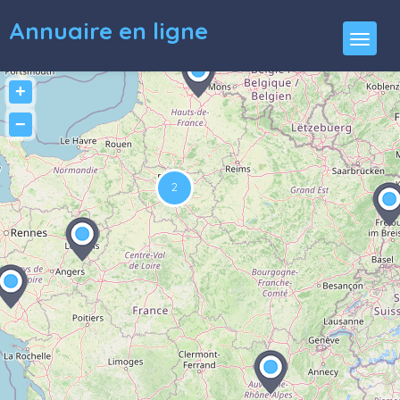
Annuaire en ligne
+
−