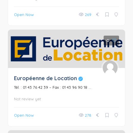
€
Open Now
269
0
Européenne de Location
Tél. : 01 43 76 42 39 – Fax : 01 43 96 90 18 ...
Not review yet
€
Open Now
278