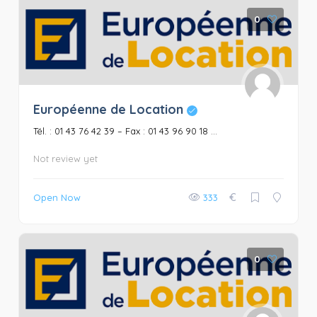
0
Européenne de Location
Tél. : 01 43 76 42 39 – Fax : 01 43 96 90 18 ...
Not review yet
€
Open Now
333
0