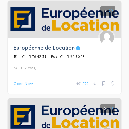
0
Européenne de Location
Tél. : 01 43 76 42 39 – Fax : 01 43 96 90 18 ...
Not review yet
€
Open Now
270
0