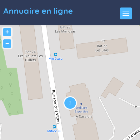
Annuaire en ligne
+
−