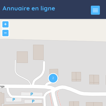
Annuaire en ligne
+
−