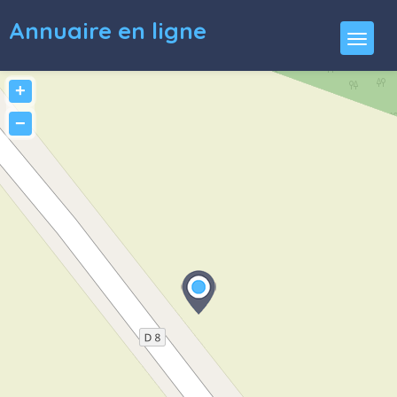
Annuaire en ligne
+
−