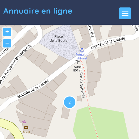
Annuaire en ligne
+
−