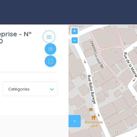
+
prise - N°
0
−
Catégories