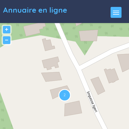
Annuaire en ligne
+
−