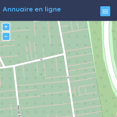
Annuaire en ligne
+
−