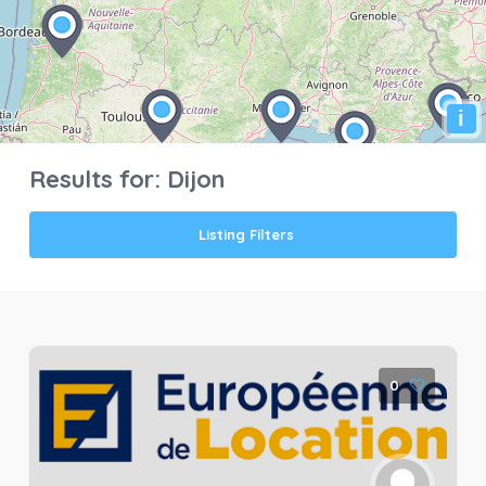
i
Results for:
Dijon
Listing Filters
0