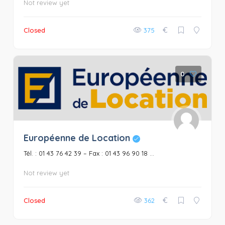
Not review yet
€
Closed
375
0
Européenne de Location
Tél. : 01 43 76 42 39 – Fax : 01 43 96 90 18 ...
Not review yet
€
Closed
362