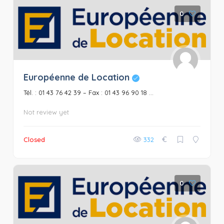
0
Européenne de Location
Tél. : 01 43 76 42 39 – Fax : 01 43 96 90 18 ...
Not review yet
€
Closed
332
0