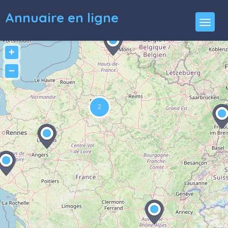
Annuaire en ligne
+
−