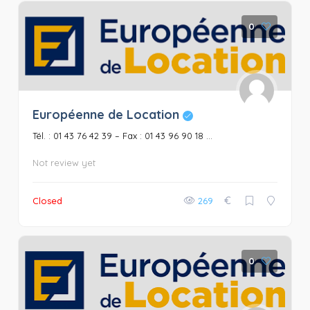
0
Européenne de Location
Tél. : 01 43 76 42 39 – Fax : 01 43 96 90 18 ...
Not review yet
€
Closed
269
0