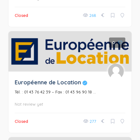
€
Closed
268
0
Européenne de Location
Tél. : 01 43 76 42 39 – Fax : 01 43 96 90 18 ...
Not review yet
€
Closed
277