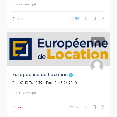
Not review yet
€
Closed
391
0
Européenne de Location
Tél. : 01 43 76 42 39 – Fax : 01 43 96 90 18 ...
Not review yet
€
Closed
325