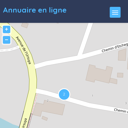
Annuaire en ligne
+
−