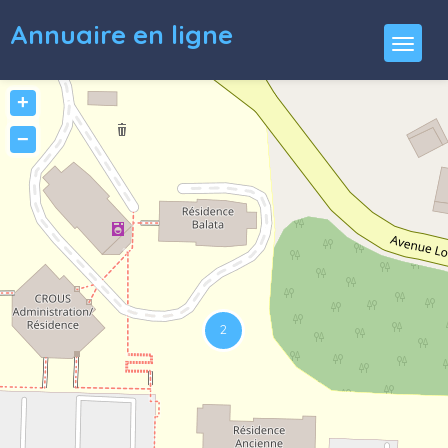
Annuaire en ligne
+
−