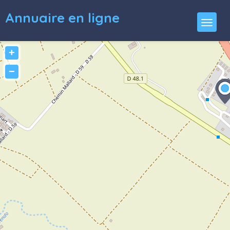
Annuaire en ligne
+
−