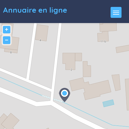
Annuaire en ligne
+
−