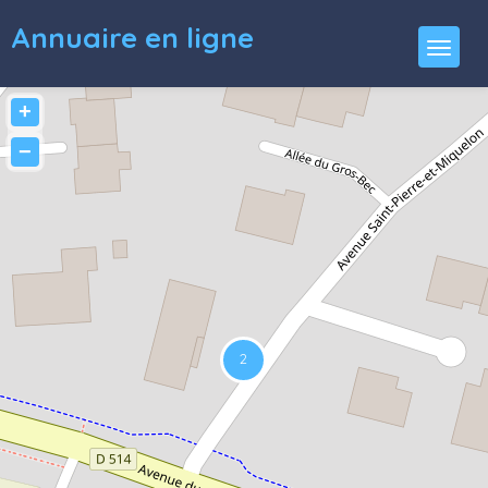
Annuaire en ligne
+
−