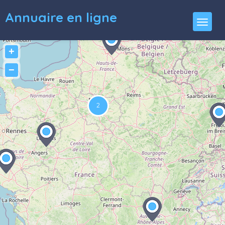
Annuaire en ligne
+
−