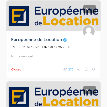
0
Européenne de Location
Tél. : 01 43 76 42 39 – Fax : 01 43 96 90 18 ...
Not review yet
€
Closed
270
0