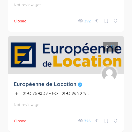
Not review yet
€
Closed
392
0
Européenne de Location
Tél. : 01 43 76 42 39 – Fax : 01 43 96 90 18 ...
Not review yet
€
Closed
328