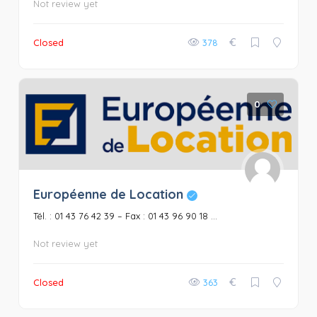
Not review yet
€
Closed
378
0
Européenne de Location
Tél. : 01 43 76 42 39 – Fax : 01 43 96 90 18 ...
Not review yet
€
Closed
363