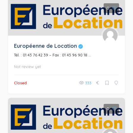
0
Européenne de Location
Tél. : 01 43 76 42 39 – Fax : 01 43 96 90 18 ...
Not review yet
€
Closed
333
0