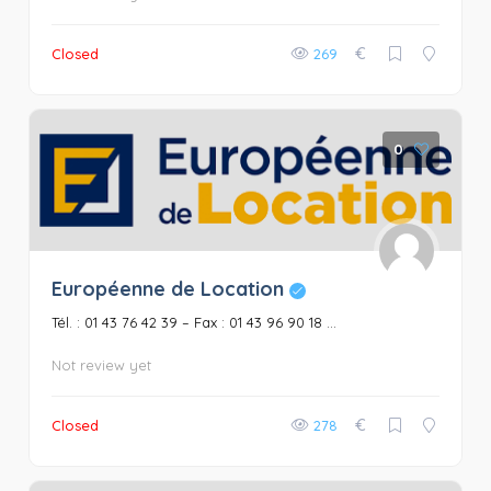
€
Closed
269
0
Européenne de Location
Tél. : 01 43 76 42 39 – Fax : 01 43 96 90 18 ...
Not review yet
€
Closed
278