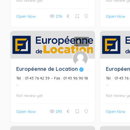
Not review yet
Not review y
€
Open Now
278
Open Now
0
Européenne de Location
Européen
Tél. : 01 43 76 42 39 – Fax : 01 43 96 90 18
Tél. : 01 43 7
...
...
Not review yet
Not review y
€
Open Now
293
Open Now