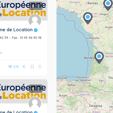
0
ne de Location
6 42 39 – Fax : 01 43 96 90 18
et
€
270
0
ne de Location