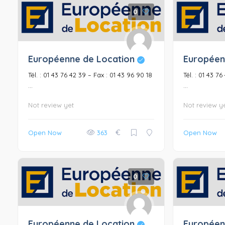
0
Européenne de Location
Européen
Tél. : 01 43 76 42 39 – Fax : 01 43 96 90 18
Tél. : 01 43 7
...
...
Not review yet
Not review y
€
Open Now
363
Open Now
0
Européenne de Location
Européen