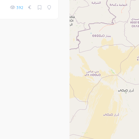
€
392