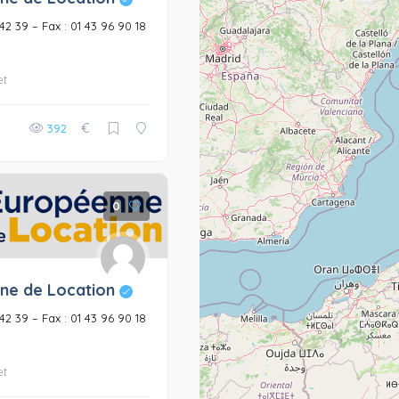
6 42 39 – Fax : 01 43 96 90 18
et
€
392
0
ne de Location
6 42 39 – Fax : 01 43 96 90 18
et