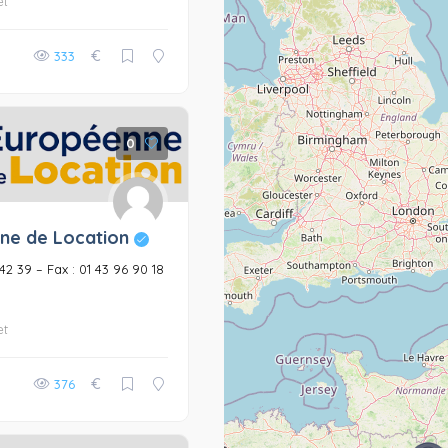
et
€
333
0
ne de Location
6 42 39 – Fax : 01 43 96 90 18
et
€
376