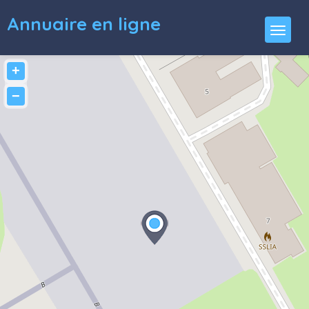
Annuaire en ligne
+
−