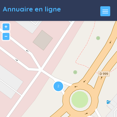
Annuaire en ligne
+
−