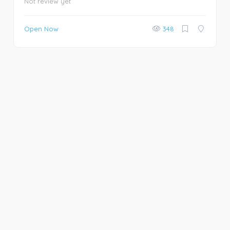
Not review yet
Open Now
348