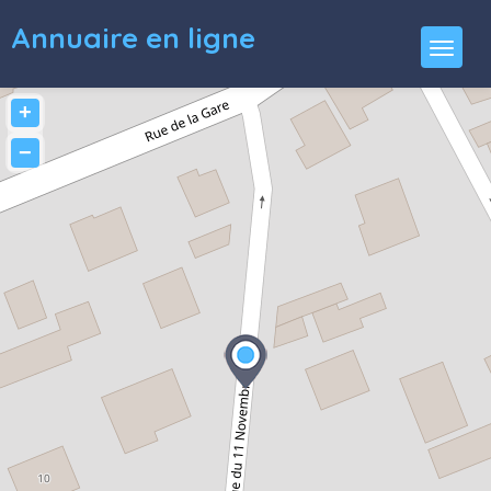
Annuaire en ligne
+
−