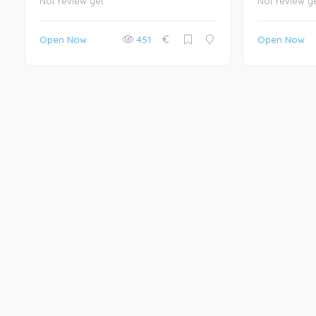
Not review yet
Not review y
€
Open Now
451
Open Now