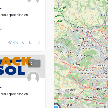
L
éseau spécialisé en
et
€
418
0
L
éseau spécialisé en