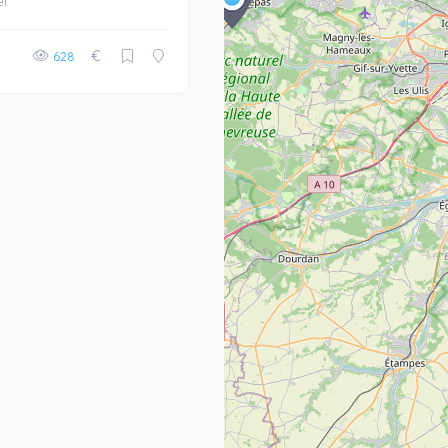
et
€
628