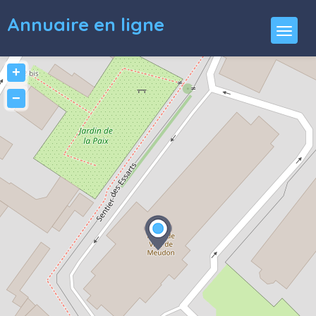
Annuaire en ligne
+
−