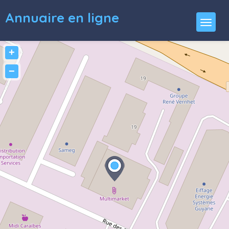
Annuaire en ligne
+
−