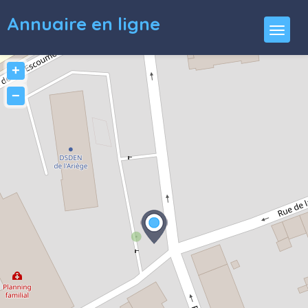
Annuaire en ligne
+
−