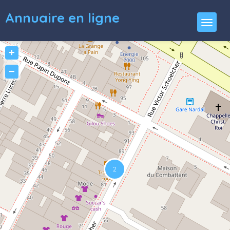
Annuaire en ligne
+
−