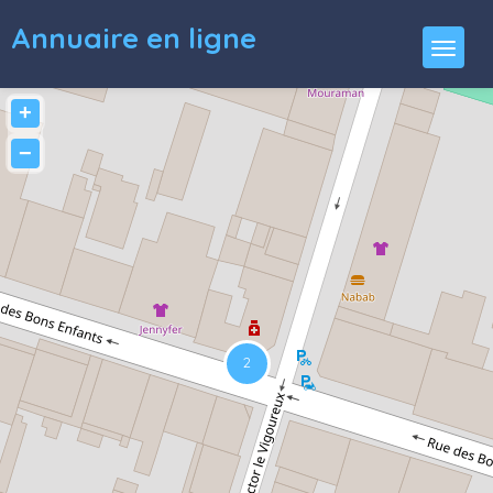
Annuaire en ligne
+
−