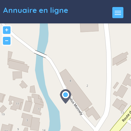
Annuaire en ligne
+
−