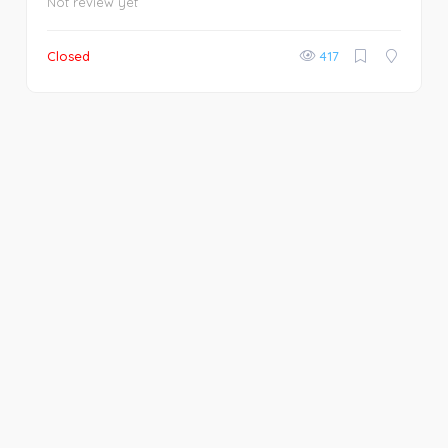
Not review yet
Closed
417