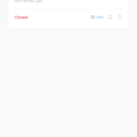
Not review yet
Closed
495