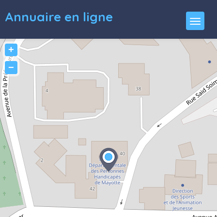
Annuaire en ligne
+
−