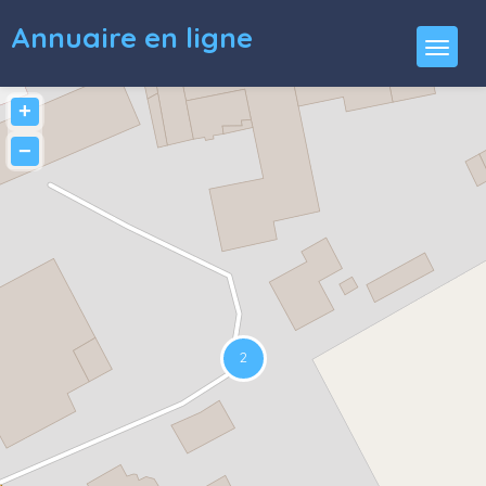
Annuaire en ligne
+
−