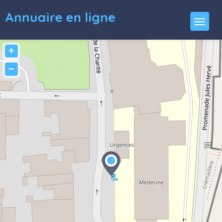
Annuaire en ligne
+
−