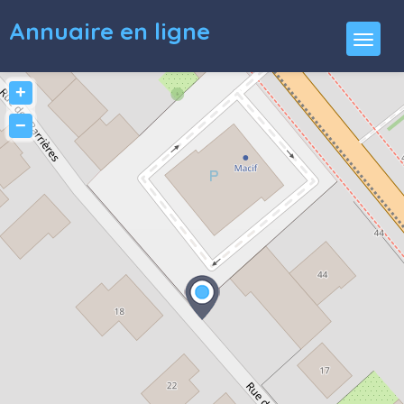
Annuaire en ligne
+
−