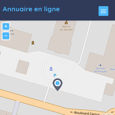
Annuaire en ligne
+
−