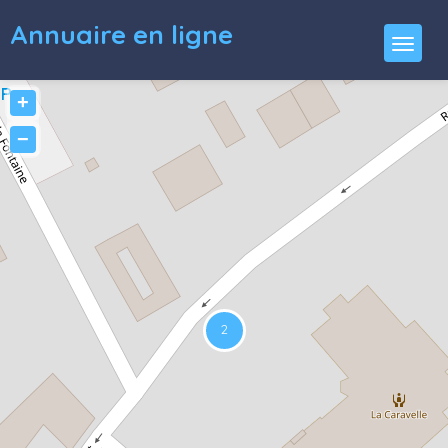
Annuaire en ligne
+
−