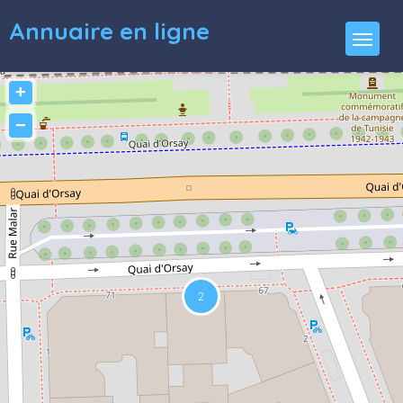
Annuaire en ligne
+
−