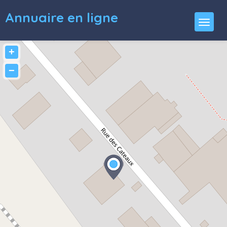
Annuaire en ligne
+
−