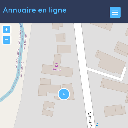
Annuaire en ligne
+
−