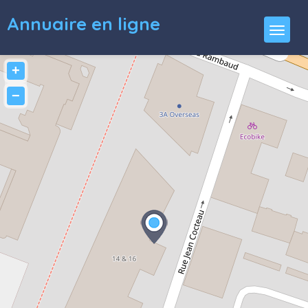
Annuaire en ligne
+
−