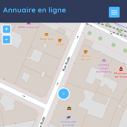
Annuaire en ligne
+
−