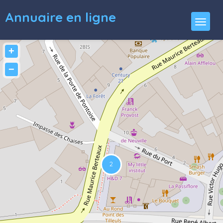
Annuaire en ligne
+
−