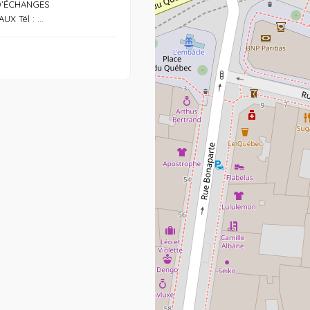
D’ÉCHANGES
X Tél : ...