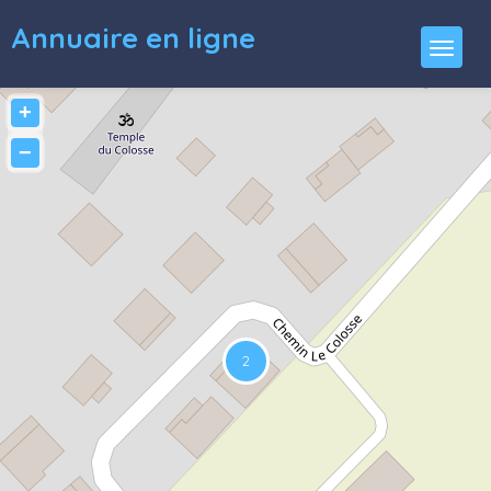
Annuaire en ligne
+
−