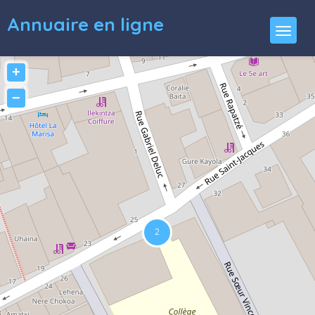
Annuaire en ligne
+
−